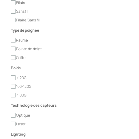
Filaire
Sans fil
Filaire/Sans fil
Type de poignée
Paume
Pointe de doigt
Griffe
Poids
>120G
100-120G
<100G
Technologie des capteurs
Optique
Laser
Lighting