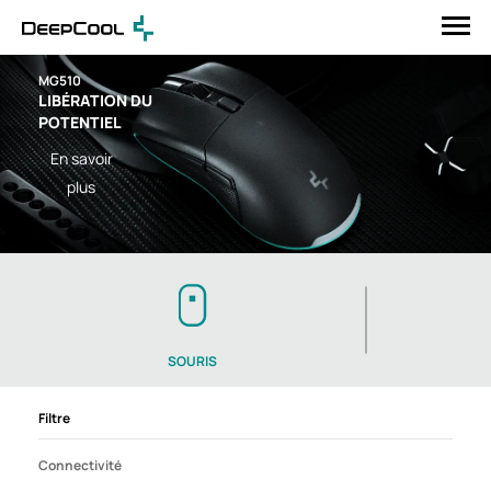
MG510
LIBÉRATION DU
POTENTIEL
En savoir
plus
SOURIS
Filtre
Connectivité