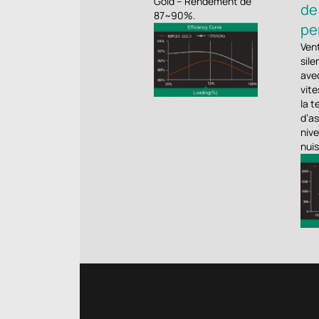
Gold – Rendement de
de
87~90%.
pe
Ven
sile
avec
vite
la t
d’a
niv
nui