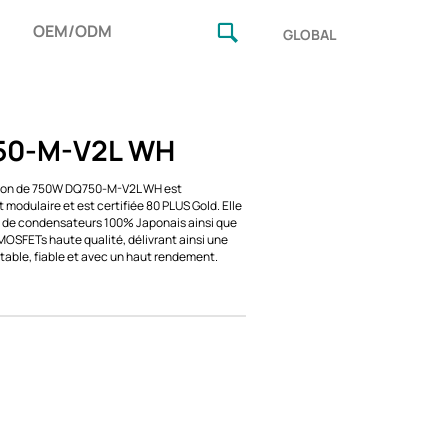
OEM/ODM
GLOBAL
50-M-V2L WH
tion de 750W DQ750-M-V2L WH est
modulaire et est certifiée 80 PLUS Gold. Elle
 de condensateurs 100% Japonais ainsi que
MOSFETs haute qualité, délivrant ainsi une
table, fiable et avec un haut rendement.