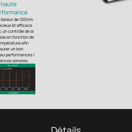
 haute
rformance
tilateur de 120mm
ncieux et efficace
 un contrôle de la
sse en fonction de
empérature afin
ssurer un bon
eau performances /
sances sonores.
Détails