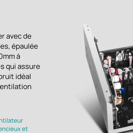
r avec de
res, épaulée
20mm à
s qui assure
ruit idéal
entilation
ntilateur
lencieux et