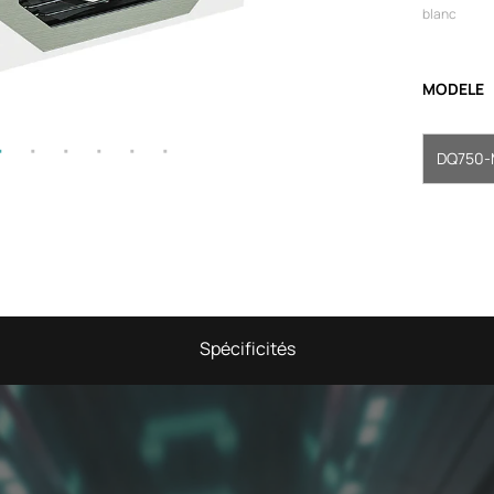
blanc
MODELE
DQ750-
Spécificités