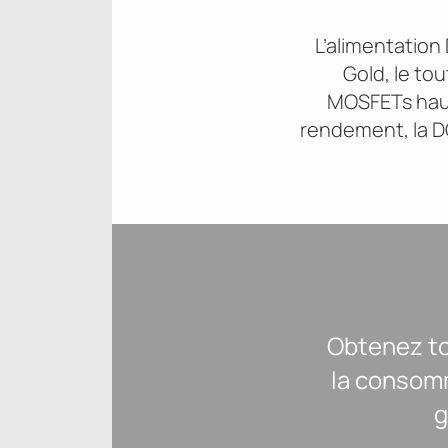
L’alimentatio
Gold, le to
MOSFETs haute
rendement, la D
Obtenez to
la consomm
g