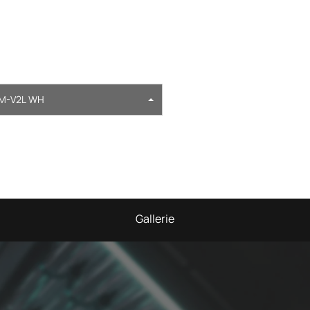
M-V2L WH
Gallerie