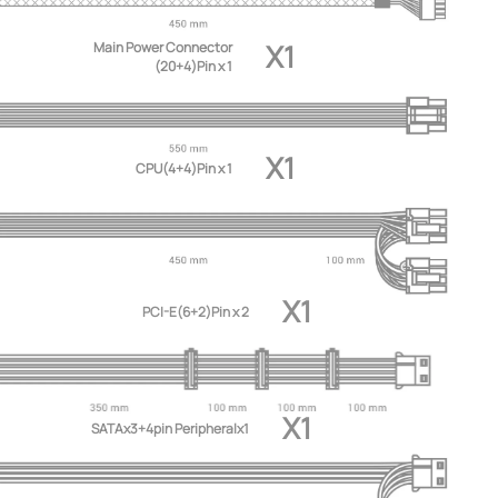
X1
Main Power Connector
(20+4)Pin x 1
X1
CPU(4+4)Pin x 1
X1
PCI-E(6+2)Pin x 2
X1
SATAx3+4pin Peripheralx1