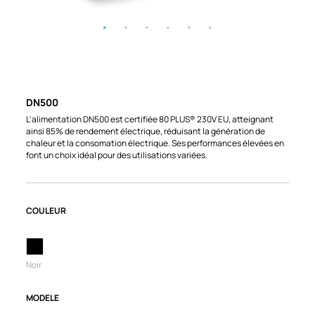
DN500
L'alimentation DN500 est certifiée 80 PLUS® 230V EU, atteignant
ainsi 85% de rendement électrique, réduisant la génération de
chaleur et la consomation électrique. Ses performances élevées en
font un choix idéal pour des utilisations variées.
COULEUR
Noir
MODELE