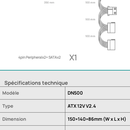
X1
4pin Peripheralx2+ SATAx2
Spécifications technique
Modèle
DN500
Type
ATX 12V V2.4
Dimension
150×140×86mm (W x L x H)