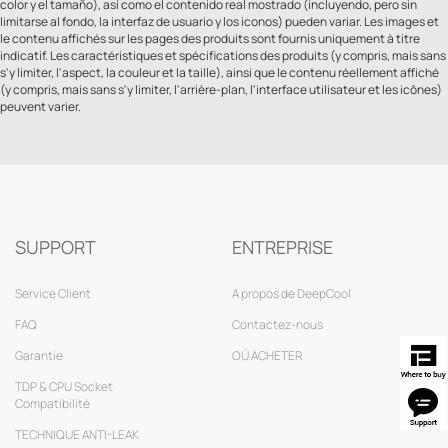
color y el tamaño), así como el contenido real mostrado (incluyendo, pero sin
limitarse al fondo, la interfaz de usuario y los iconos) pueden variar. Les images et
le contenu affichés sur les pages des produits sont fournis uniquement à titre
indicatif. Les caractéristiques et spécifications des produits (y compris, mais sans
s'y limiter, l'aspect, la couleur et la taille), ainsi que le contenu réellement affiché
(y compris, mais sans s'y limiter, l'arrière-plan, l'interface utilisateur et les icônes)
peuvent varier.
SUPPORT
ENTREPRISE
Service Client
A propos de DeepCool
FAQ
Contactez-nous
Garantie
OÙ ACHETER
TDP & CPU Socket
Compatibilité
TECHNIQUE ANTI-LEAK