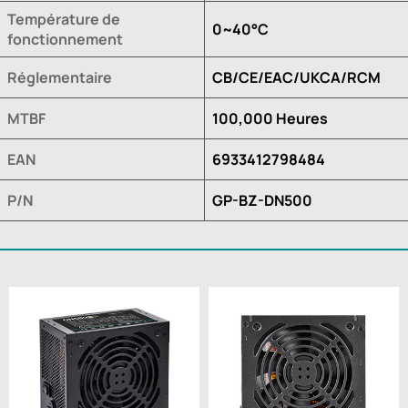
Température de
0~40°C
fonctionnement
Réglementaire
CB/CE/EAC/UKCA/RCM
MTBF
100,000 Heures
EAN
6933412798484
P/N
GP-BZ-DN500