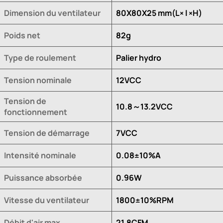
Dimension du ventilateur
80X80X25 mm(L× l ×H)
Poids net
82g
Type de roulement
Palier hydro
Tension nominale
12VCC
Tension de
10.8～13.2VCC
fonctionnement
Tension de démarrage
7VCC
Intensité nominale
0.08±10%A
Puissance absorbée
0.96W
Vitesse du ventilateur
1800±10%RPM
Débit d'air max.
21.8CFM