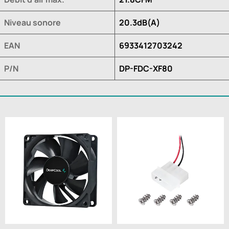
Niveau sonore
20.3dB(A)
EAN
6933412703242
P/N
DP-FDC-XF80