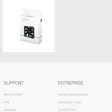
SUPPORT
ENTREPRISE
Service Client
A propos de DeepCool
FAQ
Contactez-nous
Garantie
OÙ ACHETER