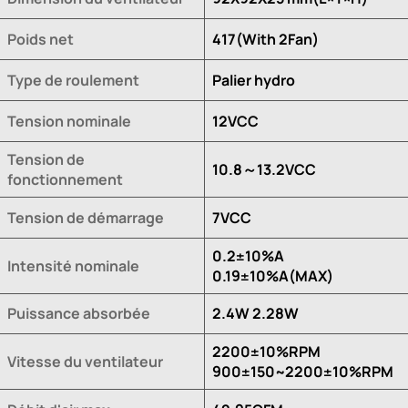
Poids net
417(With 2Fan)
Type de roulement
Palier hydro
Tension nominale
12VCC
Tension de
10.8～13.2VCC
fonctionnement
Tension de démarrage
7VCC
0.2±10%A
Intensité nominale
0.19±10%A(MAX)
Puissance absorbée
2.4W 2.28W
2200±10%RPM
Vitesse du ventilateur
900±150~2200±10%RPM