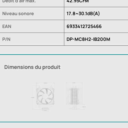
Débit d'air max.
42.95CFM
Niveau sonore
17.8~30.1dB(A)
EAN
6933412725466
P/N
DP-MC8H2-IB200M
Dimensions du produit