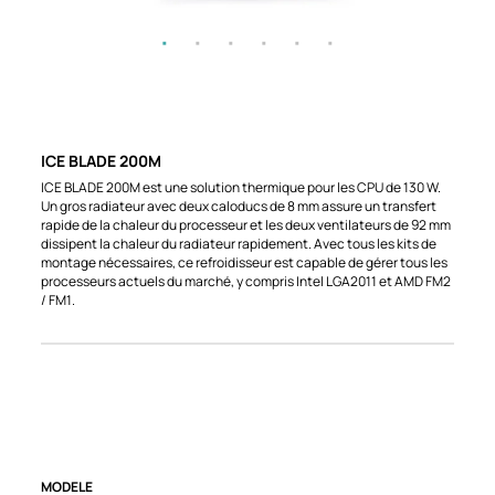
ICE BLADE 200M
ICE BLADE 200M est une solution thermique pour les CPU de 130 W.
Un gros radiateur avec deux caloducs de 8 mm assure un transfert
rapide de la chaleur du processeur et les deux ventilateurs de 92 mm
dissipent la chaleur du radiateur rapidement. Avec tous les kits de
montage nécessaires, ce refroidisseur est capable de gérer tous les
processeurs actuels du marché, y compris Intel LGA2011 et AMD FM2
/ FM1.
MODELE