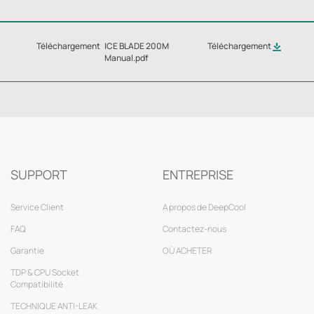
Téléchargement
ICE BLADE 200M
Téléchargement
Manual.pdf
SUPPORT
ENTREPRISE
Service Client
A propos de DeepCool
FAQ
Contactez-nous
Garantie
OÙ ACHETER
TDP & CPU Socket
Compatibilité
TECHNIQUE ANTI-LEAK