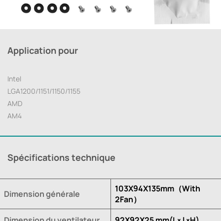
Application pour
Intel
LGA1200/1151/1150/1155
AMD
AM4
Spécifications technique
103X94X135mm（With
Dimension générale
2Fan）
Dimension du ventilateur
92X92X25 mm(L× l ×H)