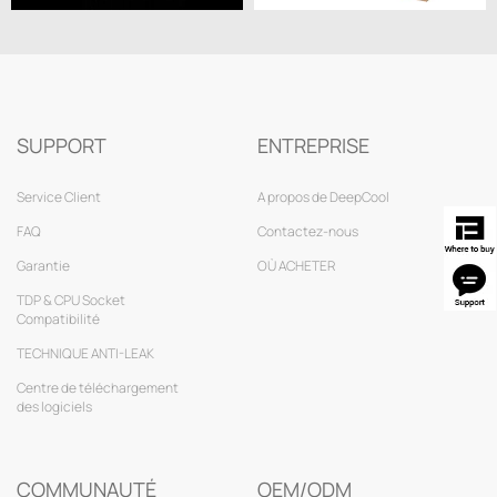
SUPPORT
ENTREPRISE
Service Client
A propos de DeepCool
FAQ
Contactez-nous
Garantie
OÙ ACHETER
TDP & CPU Socket
Compatibilité
TECHNIQUE ANTI-LEAK
Centre de téléchargement
des logiciels
COMMUNAUTÉ
OEM/ODM