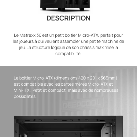
DESCRIPTION
Le Matrexx 30 est un petit boitier Micro-ATX, parfait pour
les joueurs à qui veulent assembler une petite machine de
jeu. La structure logique de son châssis maximise la
compatibilité.
Le boitier Micro-ATX (dimensions 420 x 201 x 365mm)
est compatible avec les cartes mères Micro-ATX et
Mini-ITX ; Petit et compact, mais avec de nombreuses
possibilités.