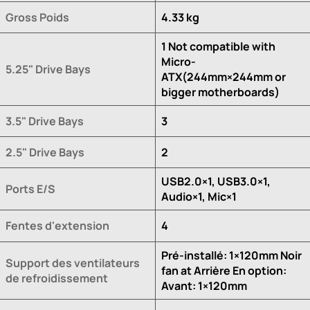
Gross Poids
4.33 kg
1 Not compatible with
Micro-
5.25" Drive Bays
ATX(244mm×244mm or
bigger motherboards)
3.5" Drive Bays
3
2.5" Drive Bays
2
USB2.0×1, USB3.0×1,
Ports E/S
Audio×1, Mic×1
Fentes d'extension
4
Pré-installé: 1×120mm Noir
Support des ventilateurs
fan at Arrière En option:
de refroidissement
Avant: 1×120mm