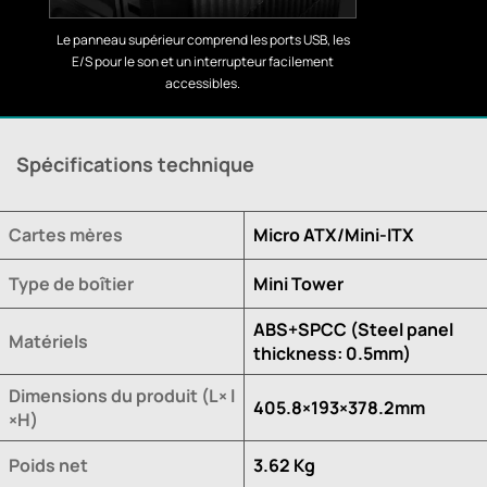
Le panneau supérieur comprend les ports USB, les
E/S pour le son et un interrupteur facilement
accessibles.
Spécifications technique
Cartes mères
Micro ATX/Mini-ITX
Type de boîtier
Mini Tower
ABS+SPCC (Steel panel
Matériels
thickness: 0.5mm)
Dimensions du produit (L× l
405.8×193×378.2mm
×H)
Poids net
3.62 Kg