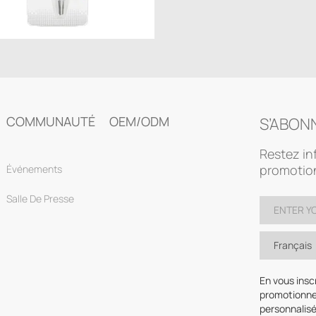
COMMUNAUTÉ
OEM/ODM
S’ABON
Restez in
promotion
Événements
Salle De Presse
Français
En vous insc
promotionne
personnalis