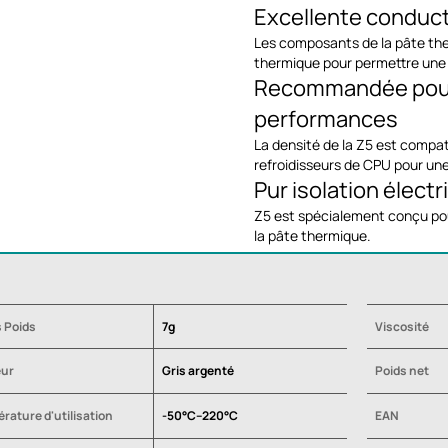
Excellente conduct
Les composants de la pâte the
thermique pour permettre une e
Recommandée pour 
performances
La densité de la Z5 est compati
refroidisseurs de CPU pour un
Pur isolation élect
Z5 est spécialement conçu pou
la pâte thermique.
 Poids
7g
Viscosité
eur
Gris argenté
Poids net
rature d'utilisation
-50°C--220°C
EAN