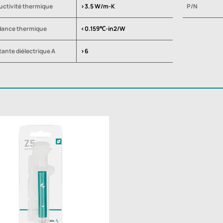
ctivité thermique
>3.5 W/m-K
P/N
dance thermique
<0.159℃-in2/W
ante diélectrique A
>6