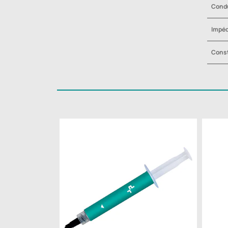
Condu
Impé
Const